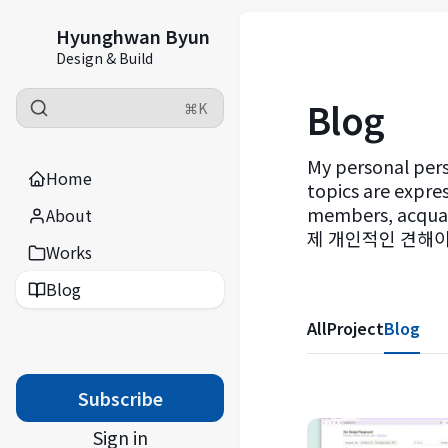
Hyunghwan Byun
Design & Build
Blog
⌘K
My personal pers
Home
topics are expre
members, acq
About
제 개인적인 견해이
Works
Blog
All
Project
Blog
Subscribe
Sign in