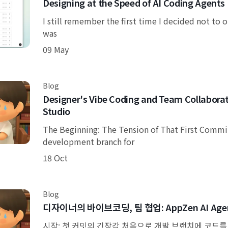
Designing at the Speed of AI Coding Agents
I still remember the first time I decided not to 
was
09 May
Blog
Designer's Vibe Coding and Team Collaborat
Studio
The Beginning: The Tension of That First Comm
development branch for
18 Oct
Blog
디자이너의 바이브코딩, 팀 협업: AppZen AI Age
시작: 첫 커밋의 긴장감 처음으로 개발 브랜치에 코드를 