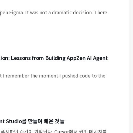
open Figma. It was not a dramatic decision. There
ion: Lessons from Building AppZen AI Agent
it I remember the moment I pushed code to the
nt Studio를 만들며 배운 것들
푸시하던 순간이 기억난다. Cursor에서 커밋 메시지를